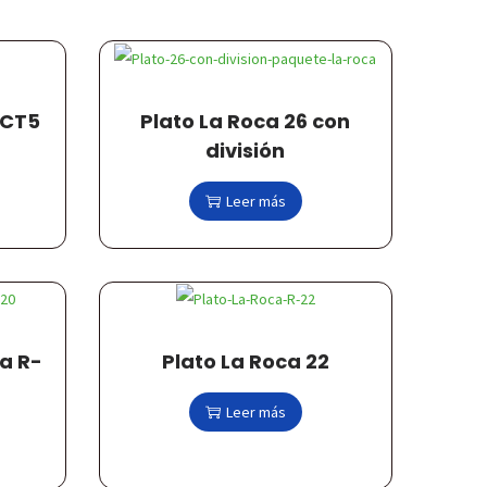
-CT5
Plato La Roca 26 con
división
Leer más
a R-
Plato La Roca 22
Leer más