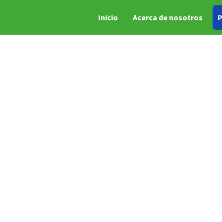
Inicio
Acerca de nosotros
P
Categoría:
Platos
Inicio
/
Platos