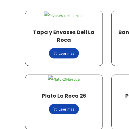
c
d
i
o
ó
n
Tapa y Envases Deli La
Ban
Roca
Leer más
Plato La Roca 26
P
Leer más