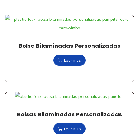
c
d
i
o
ó
n
Bolsa Bilaminadas Personalizadas
Leer más
Bolsas Bilaminadas Personalizadas
Leer más