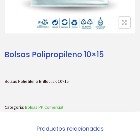
c
d
i
o
ó
n
Bolsas Polipropileno 10×15
Bolsas Polietileno Brilloclick 10×15
Categoría:
Bolsas PP Comercial
Productos relacionados