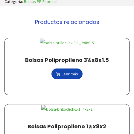
Categoría:
Bolsas PP Especial
c
d
i
o
Productos relacionados
ó
n
Bolsas Polipropileno 3½x8x1.5
Leer más
Bolsas Polipropileno 1¼x8x2